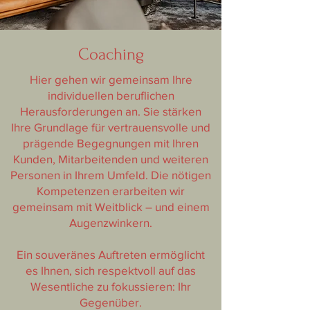
Coaching
Hier gehen wir gemeinsam Ihre
individuellen beruflichen
Herausforderungen an. Sie stärken
Ihre Grundlage für vertrauensvolle und
prägende Begegnungen mit Ihren
Kunden, Mitarbeitenden und weiteren
Personen in Ihrem Umfeld. Die nötigen
Kompetenzen erarbeiten wir
gemeinsam mit Weitblick – und einem
Augenzwinkern.
Ein souveränes Auftreten ermöglicht
es Ihnen, sich respektvoll auf das
Wesentliche zu fokussieren: Ihr
Gegenüber.